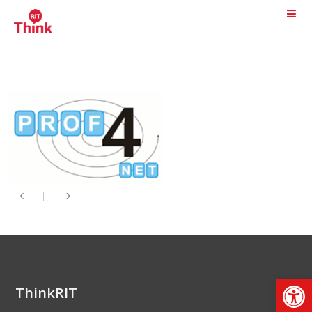
Αν
ThinkRIT